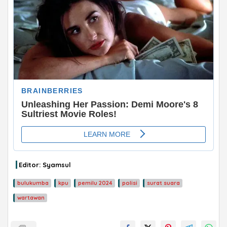
Editor: Syamsul
ADVERTISEMENT
bulukumba
kpu
pemilu 2024
polisi
surat suara
wartawan