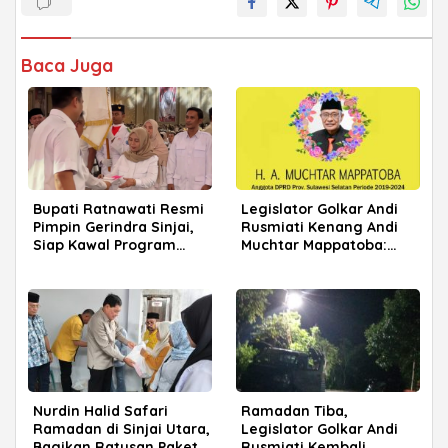
Baca Juga
Bupati Ratnawati Resmi
Legislator Golkar Andi
Pimpin Gerindra Sinjai,
Rusmiati Kenang Andi
Siap Kawal Program
Muchtar Mappatoba:
Prabowo
Sinjai Kehilangan Tokoh
Besar
Nurdin Halid Safari
Ramadan Tiba,
Ramadan di Sinjai Utara,
Legislator Golkar Andi
Bagikan Ratusan Paket
Rusmiati Kembali