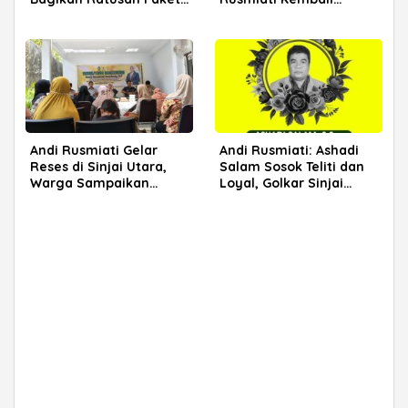
Sembako untuk Warga
Terangi Jalan Warga
Bulupoddo Sinjai
Andi Rusmiati Gelar
Andi Rusmiati: Ashadi
Reses di Sinjai Utara,
Salam Sosok Teliti dan
Warga Sampaikan
Loyal, Golkar Sinjai
Beragam Aspirasi
Kehilangan Kader
Terbaik