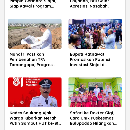
Pimpin Gerindra Sinjai,
Layanan, BRI Gelar
Siap Kawal Program
Apresiasi Nasabah
Prabowo
Pensiunan di Parepare
Munafri Pastikan
Bupati Ratnawati
Pembenahan TPA
Promosikan Potensi
Tamangapa, Progres
Investasi Sinjai di
Menuju Sanitary Landfill
Rakerkornas APINDO
Capai 93 Persen
2026
Kades Saukang Ajak
Safari ke Dokter Gigi,
Warga Kibarkan Merah
Cara Unik Puskesmas
Putih Sambut HUT ke-81
Bulupoddo Hilangkan
RI
Rasa Takut Anak