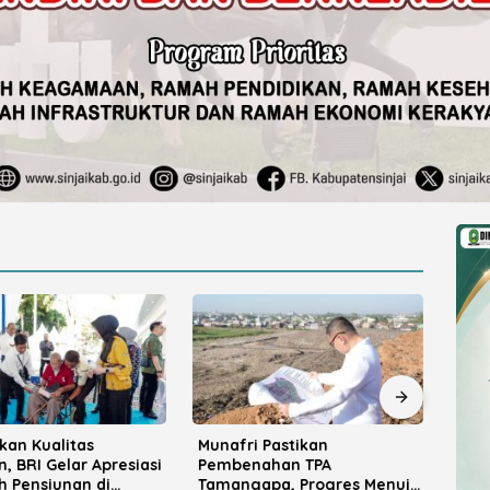
 Pastikan
Bupati Ratnawati
Kad
ahan TPA
Promosikan Potensi Investasi
Kiba
apa, Progres Menuju
Sinjai di Rakerkornas APINDO
Samb