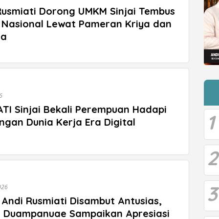
Rusmiati Dorong UMKM Sinjai Tembus
 Nasional Lewat Pameran Kriya dan
ra
6
TI Sinjai Bekali Perempuan Hadapi
1
ngan Dunia Kerja Era Digital
2
3
026
 Andi Rusmiati Disambut Antusias,
 Duampanuae Sampaikan Apresiasi