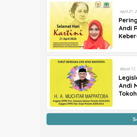
April 21, 
Pering
Andi 
Keber
Maret 17,
Legis
Andi 
Tokoh
S