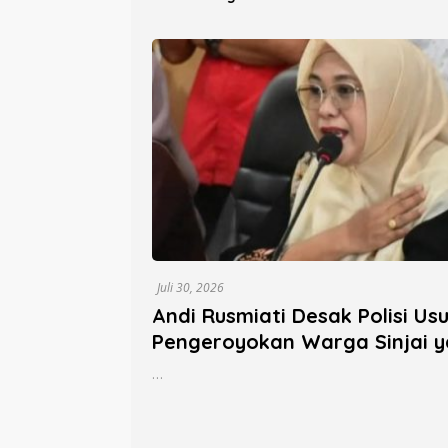
Parepare
Sanitar
Persen
Juli 30, 2026
Andi Rusmiati Desak Polisi Us
Pengeroyokan Warga Sinjai 
Tewas di Morowali
…