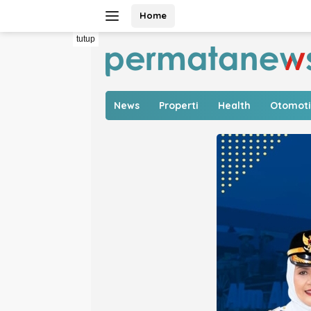
Langsung
Home
ke
konten
tutup
News
Properti
Health
Otomoti