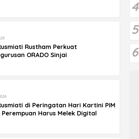
4
5
026
Rusmiati Rustham Perkuat
6
gurusan ORADO Sinjai
2026
usmiati di Peringatan Hari Kartini PIM
l: Perempuan Harus Melek Digital