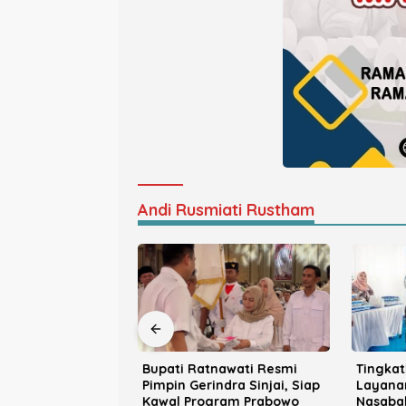
Andi Rusmiati Rustham
nawati Resmi
Tingkatkan Kualitas
Munafri
ndra Sinjai, Siap
Layanan, BRI Gelar Apresiasi
Pemben
gram Prabowo
Nasabah Pensiunan di
Tamang