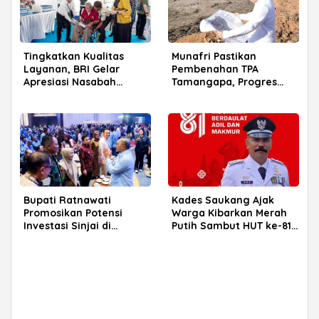
Tingkatkan Kualitas
Munafri Pastikan
Layanan, BRI Gelar
Pembenahan TPA
Apresiasi Nasabah
Tamangapa, Progres
Pensiunan di Parepare
Menuju Sanitary Landfill
Capai 93 Persen
Bupati Ratnawati
Kades Saukang Ajak
Promosikan Potensi
Warga Kibarkan Merah
Investasi Sinjai di
Putih Sambut HUT ke-81
Rakerkornas APINDO
RI
2026