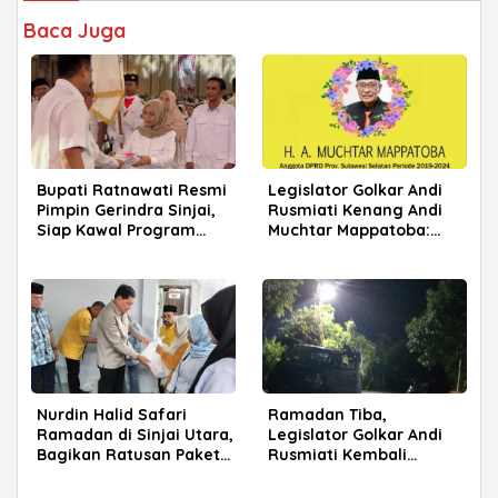
Baca Juga
Bupati Ratnawati Resmi
Legislator Golkar Andi
Pimpin Gerindra Sinjai,
Rusmiati Kenang Andi
Siap Kawal Program
Muchtar Mappatoba:
Prabowo
Sinjai Kehilangan Tokoh
Besar
Nurdin Halid Safari
Ramadan Tiba,
Ramadan di Sinjai Utara,
Legislator Golkar Andi
Bagikan Ratusan Paket
Rusmiati Kembali
Sembako untuk Warga
Terangi Jalan Warga
Bulupoddo Sinjai