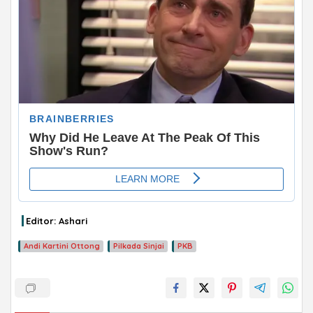
Editor: Ashari
Andi Kartini Ottong
Pilkada Sinjai
PKB