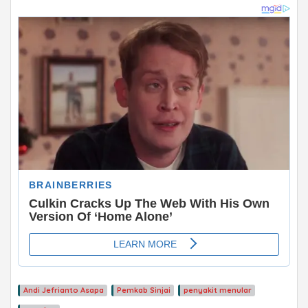
ADVERTISEMENT
Andi Jefrianto Asapa
Pemkab Sinjai
penyakit menular