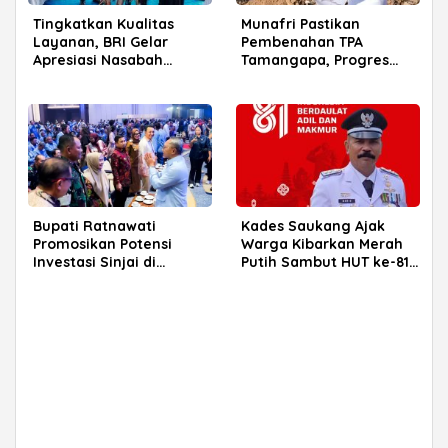
Tingkatkan Kualitas
Munafri Pastikan
Layanan, BRI Gelar
Pembenahan TPA
Apresiasi Nasabah
Tamangapa, Progres
Pensiunan di Parepare
Menuju Sanitary Landfill
Capai 93 Persen
Bupati Ratnawati
Kades Saukang Ajak
Promosikan Potensi
Warga Kibarkan Merah
Investasi Sinjai di
Putih Sambut HUT ke-81
Rakerkornas APINDO
RI
2026