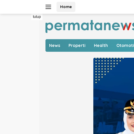
Langsung
Home
ke
konten
tutup
News
Properti
Health
Otomoti