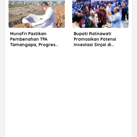
Munafri Pastikan
Bupati Ratnawati
Pembenahan TPA
Promosikan Potensi
Tamangapa, Progres
Investasi Sinjai di
Menuju Sanitary Landfill
Rakerkornas APINDO
Capai 93 Persen
2026