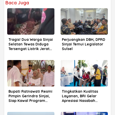
Baca Juga
Tragis! Dua Warga Sinjai
Perjuangkan DBH, DPRD
Selatan Tewas Diduga
Sinjai Temui Legislator
Tersengat Listrik Jerat
Sulsel
Babi
Bupati Ratnawati Resmi
Tingkatkan Kualitas
Pimpin Gerindra Sinjai,
Layanan, BRI Gelar
Siap Kawal Program
Apresiasi Nasabah
Prabowo
Pensiunan di Parepare