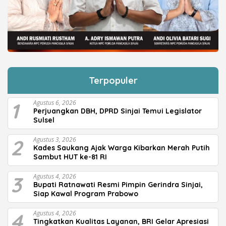
Terpopuler
1
Agustus 6, 2026
Perjuangkan DBH, DPRD Sinjai Temui Legislator
Sulsel
2
Agustus 3, 2026
Kades Saukang Ajak Warga Kibarkan Merah Putih
Sambut HUT ke-81 RI
3
Agustus 4, 2026
Bupati Ratnawati Resmi Pimpin Gerindra Sinjai,
Siap Kawal Program Prabowo
4
Agustus 4, 2026
Tingkatkan Kualitas Layanan, BRI Gelar Apresiasi