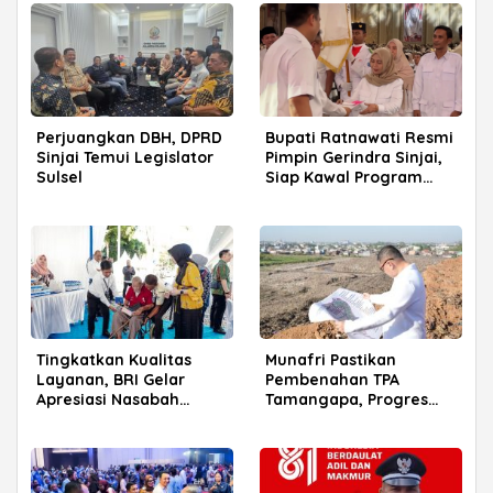
Perjuangkan DBH, DPRD
Bupati Ratnawati Resmi
Sinjai Temui Legislator
Pimpin Gerindra Sinjai,
Sulsel
Siap Kawal Program
Prabowo
Tingkatkan Kualitas
Munafri Pastikan
Layanan, BRI Gelar
Pembenahan TPA
Apresiasi Nasabah
Tamangapa, Progres
Pensiunan di Parepare
Menuju Sanitary Landfill
Capai 93 Persen