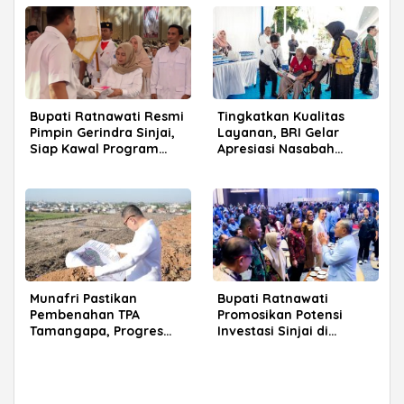
Bupati Ratnawati Resmi
Tingkatkan Kualitas
Pimpin Gerindra Sinjai,
Layanan, BRI Gelar
Siap Kawal Program
Apresiasi Nasabah
Prabowo
Pensiunan di Parepare
Munafri Pastikan
Bupati Ratnawati
Pembenahan TPA
Promosikan Potensi
Tamangapa, Progres
Investasi Sinjai di
Menuju Sanitary Landfill
Rakerkornas APINDO
Capai 93 Persen
2026