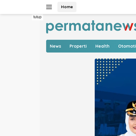
Langsung
Home
ke
konten
tutup
News
Properti
Health
Otomoti