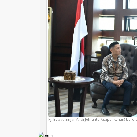
Pj. Bupati Sinjai, Andi Jefrianto Asapa (kanan) berd