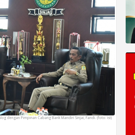
ialog dengan Pimpinan Cabang Bank Mandiri Sinjai, Fandi. (foto: ist)