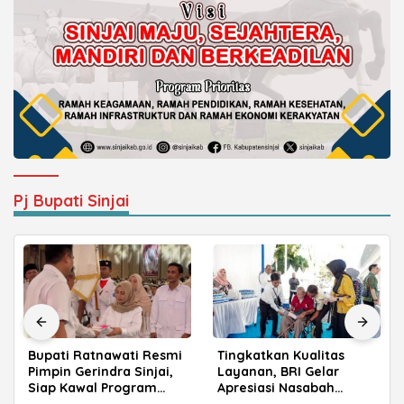
Pj Bupati Sinjai
Tingkatkan Kualitas
Munafri Pastikan
Layanan, BRI Gelar
Pembenahan TPA
Apresiasi Nasabah
Tamangapa, Progres
Pensiunan di Parepare
Menuju Sanitary Landfill