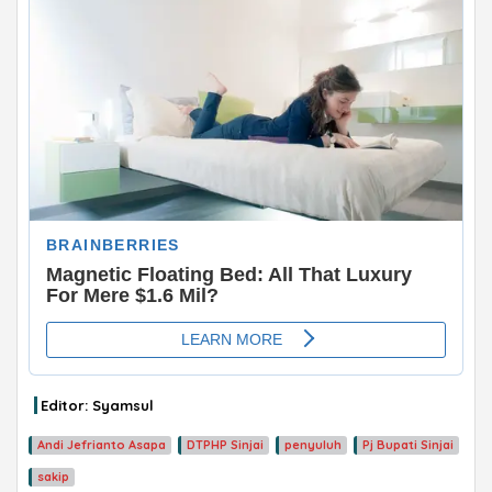
ADVERTISEMENT
Editor: Syamsul
Andi Jefrianto Asapa
DTPHP Sinjai
penyuluh
Pj Bupati Sinjai
sakip