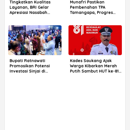
Tingkatkan Kualitas
Munafri Pastikan
Layanan, BRI Gelar
Pembenahan TPA
Apresiasi Nasabah
Tamangapa, Progres
Pensiunan di Parepare
Menuju Sanitary Landfill
Capai 93 Persen
Bupati Ratnawati
Kades Saukang Ajak
Promosikan Potensi
Warga Kibarkan Merah
Investasi Sinjai di
Putih Sambut HUT ke-81
Rakerkornas APINDO
RI
2026