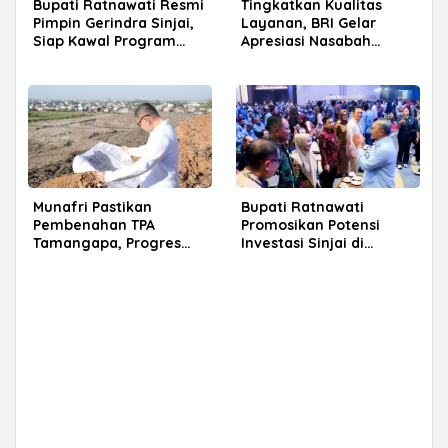
Bupati Ratnawati Resmi
Tingkatkan Kualitas
Pimpin Gerindra Sinjai,
Layanan, BRI Gelar
Siap Kawal Program
Apresiasi Nasabah
Prabowo
Pensiunan di Parepare
Munafri Pastikan
Bupati Ratnawati
Pembenahan TPA
Promosikan Potensi
Tamangapa, Progres
Investasi Sinjai di
Menuju Sanitary Landfill
Rakerkornas APINDO
Capai 93 Persen
2026