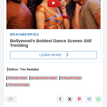
ADVERTISEMENT
Editor: Tim Redaksi
Pemkab Sinjai
pengukuhan kades
Pj Bupati Sinjai
TR Fahsul Falah