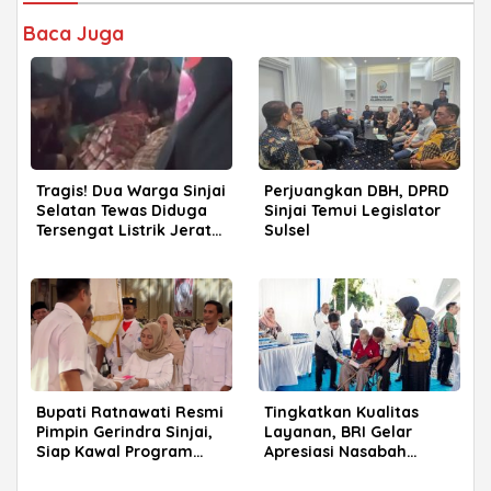
Baca Juga
Tragis! Dua Warga Sinjai
Perjuangkan DBH, DPRD
Selatan Tewas Diduga
Sinjai Temui Legislator
Tersengat Listrik Jerat
Sulsel
Babi
Bupati Ratnawati Resmi
Tingkatkan Kualitas
Pimpin Gerindra Sinjai,
Layanan, BRI Gelar
Siap Kawal Program
Apresiasi Nasabah
Prabowo
Pensiunan di Parepare