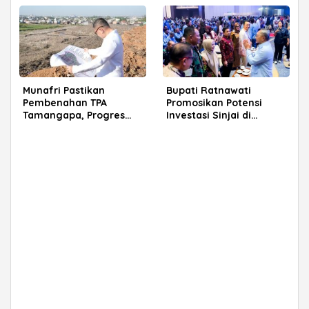
Munafri Pastikan
Bupati Ratnawati
Pembenahan TPA
Promosikan Potensi
Tamangapa, Progres
Investasi Sinjai di
Menuju Sanitary Landfill
Rakerkornas APINDO
Capai 93 Persen
2026