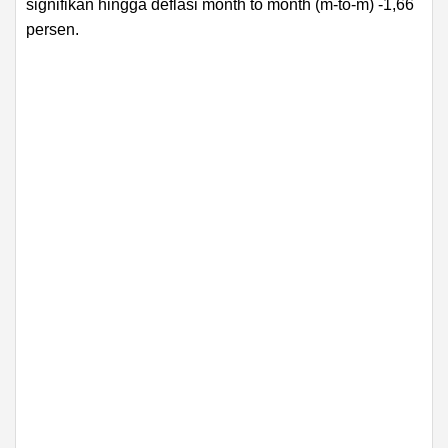
signifikan hingga deflasi month to month (m-to-m) -1,66
persen.