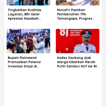
Tingkatkan Kualitas
Munafri Pastikan
Layanan, BRI Gelar
Pembenahan TPA
Apresiasi Nasabah
Tamangapa, Progres
Pensiunan di Parepare
Menuju Sanitary Landfill
Capai 93 Persen
Bupati Ratnawati
Kades Saukang Ajak
Promosikan Potensi
Warga Kibarkan Merah
Investasi Sinjai di
Putih Sambut HUT ke-81
Rakerkornas APINDO
RI
2026