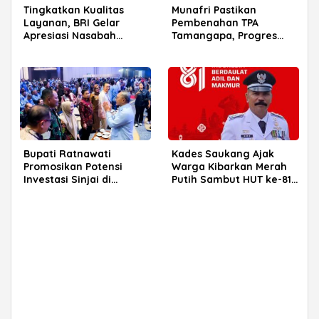
Tingkatkan Kualitas
Munafri Pastikan
Layanan, BRI Gelar
Pembenahan TPA
Apresiasi Nasabah
Tamangapa, Progres
Pensiunan di Parepare
Menuju Sanitary Landfill
Capai 93 Persen
Bupati Ratnawati
Kades Saukang Ajak
Promosikan Potensi
Warga Kibarkan Merah
Investasi Sinjai di
Putih Sambut HUT ke-81
Rakerkornas APINDO
RI
2026