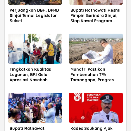
Perjuangkan DBH, DPRD
Bupati Ratnawati Resmi
Sinjai Temui Legislator
Pimpin Gerindra Sinjai,
Sulsel
Siap Kawal Program
Prabowo
Tingkatkan Kualitas
Munafri Pastikan
Layanan, BRI Gelar
Pembenahan TPA
Apresiasi Nasabah
Tamangapa, Progres
Pensiunan di Parepare
Menuju Sanitary Landfill
Capai 93 Persen
Bupati Ratnawati
Kades Saukang Ajak