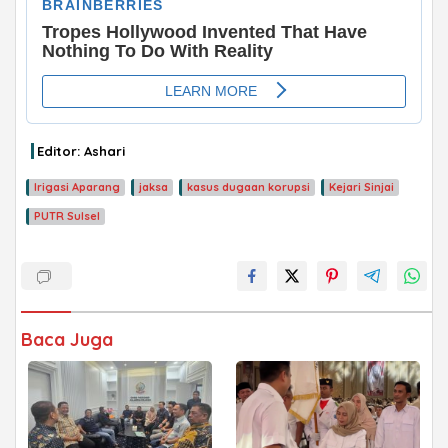
ADVERTISEMENT
Editor: Ashari
Irigasi Aparang
jaksa
kasus dugaan korupsi
Kejari Sinjai
PUTR Sulsel
Baca Juga