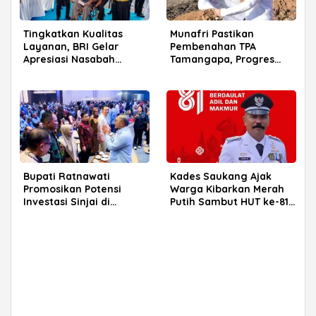
Tingkatkan Kualitas
Munafri Pastikan
Layanan, BRI Gelar
Pembenahan TPA
Apresiasi Nasabah
Tamangapa, Progres
Pensiunan di Parepare
Menuju Sanitary Landfill
Capai 93 Persen
Bupati Ratnawati
Kades Saukang Ajak
Promosikan Potensi
Warga Kibarkan Merah
Investasi Sinjai di
Putih Sambut HUT ke-81
Rakerkornas APINDO
RI
2026