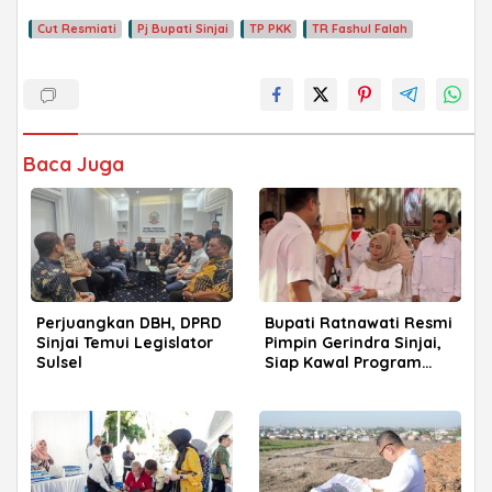
Cut Resmiati
Pj Bupati Sinjai
TP PKK
TR Fashul Falah
Baca Juga
Perjuangkan DBH, DPRD
Bupati Ratnawati Resmi
Sinjai Temui Legislator
Pimpin Gerindra Sinjai,
Sulsel
Siap Kawal Program
Prabowo