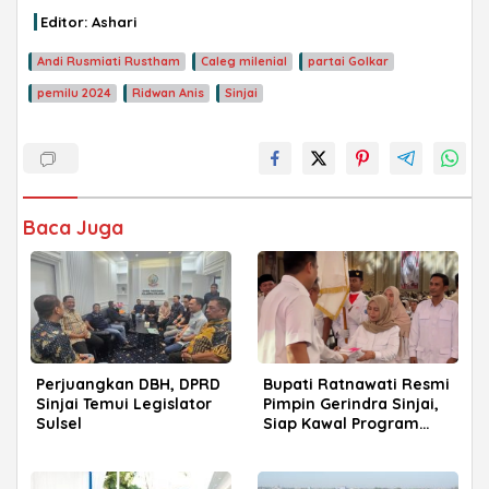
Editor: Ashari
Andi Rusmiati Rustham
Caleg milenial
partai Golkar
pemilu 2024
Ridwan Anis
Sinjai
ADVERTISEMENT
Baca Juga
Perjuangkan DBH, DPRD
Bupati Ratnawati Resmi
Sinjai Temui Legislator
Pimpin Gerindra Sinjai,
Sulsel
Siap Kawal Program
Prabowo