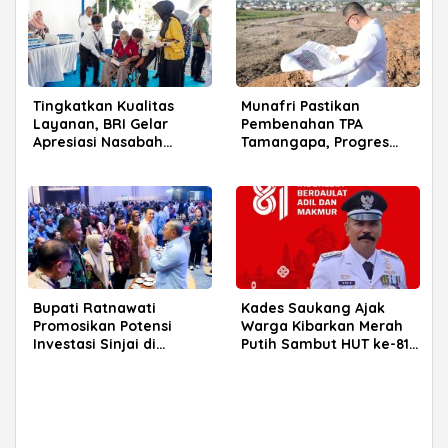
Tingkatkan Kualitas
Munafri Pastikan
Layanan, BRI Gelar
Pembenahan TPA
Apresiasi Nasabah
Tamangapa, Progres
Pensiunan di Parepare
Menuju Sanitary Landfill
Capai 93 Persen
Bupati Ratnawati
Kades Saukang Ajak
Promosikan Potensi
Warga Kibarkan Merah
Investasi Sinjai di
Putih Sambut HUT ke-81
Rakerkornas APINDO
RI
2026