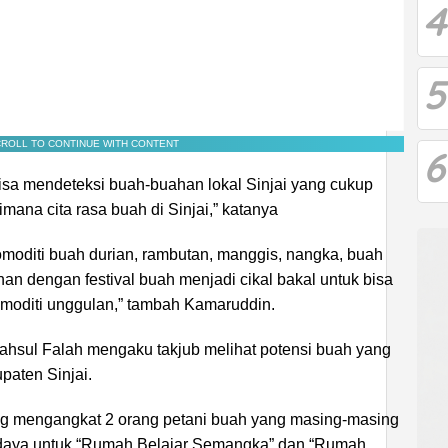
4
5
ROLL TO CONTINUE WITH CONTENT
6
 bisa mendeteksi buah-buahan lokal Sinjai yang cukup
imana cita rasa buah di Sinjai,” katanya
 komoditi buah durian, rambutan, manggis, nangka, buah
n dengan festival buah menjadi cikal bakal untuk bisa
komoditi unggulan,” tambah Kamaruddin.
Fahsul Falah mengaku takjub melihat potensi buah yang
paten Sinjai.
ung mengangkat 2 orang petani buah yang masing-masing
adaya untuk “Rumah Belajar Semangka” dan “Rumah