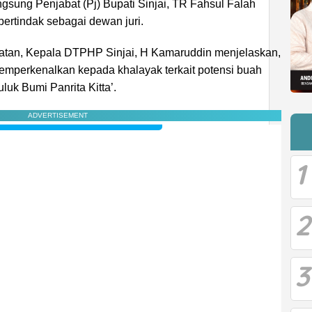
angsung Penjabat (Pj) Bupati Sinjai, TR Fahsul Falah
bertindak sebagai dewan juri.
tan, Kepala DTPHP Sinjai, H Kamaruddin menjelaskan,
memperkenalkan kepada khalayak terkait potensi buah
luk Bumi Panrita Kitta’.
ADVERTISEMENT
1
2
3