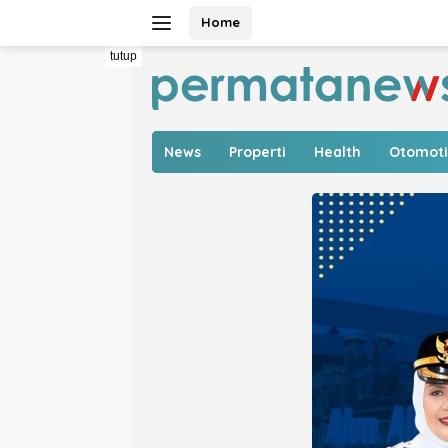
Langsung
Home
ke
konten
tutup
News
Properti
Health
Otomoti