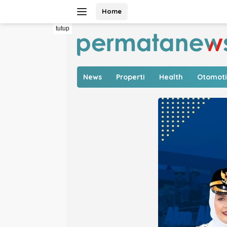
Langsung
Home
ke
konten
tutup
News
Properti
Health
Otomoti