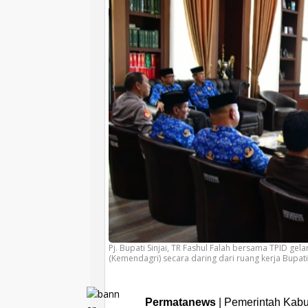
Pj. Bupati Sinjai, TR Fashul Falah bersama TPID ge
(Kemendagri) secara daring dari ruang kerja Bupati, S
Permatanews
| Pemerintah Kabu