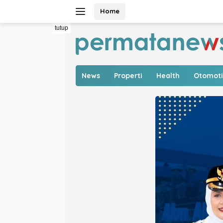
Langsung
Home
ke
konten
tutup
News
Properti
Health
Otomoti