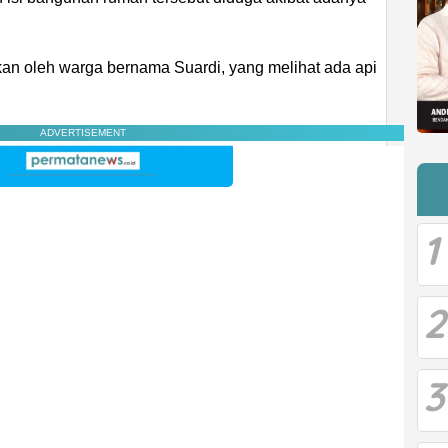
orkan oleh warga bernama Suardi, yang melihat ada api
ADVERTISEMENT
1
2
3