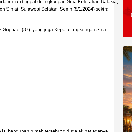
a rumah tinggal di lingkungan Siria Kelurahan Balakia,
n Sinjai, Sulawesi Selatan, Senin (8/1/2024) sekira
 Supriadi (37), yang juga Kepala Lingkungan Siria.
ADVERTISEMENT
si bangunan rumah tersebut diduga akibat adanya