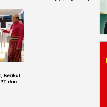
y Landfill Capai 93
2026
, Berikut
DPT dan