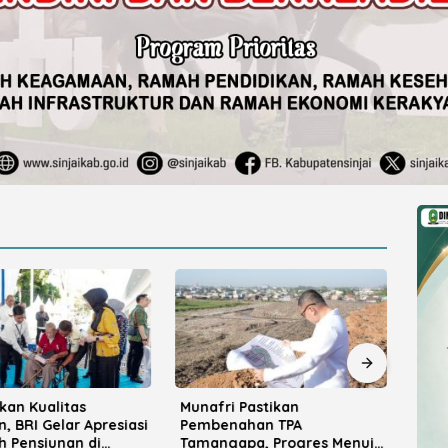
 Pastikan
Bupati Ratnawati
Kad
ahan TPA
Promosikan Potensi Investasi
Kiba
apa, Progres Menuju
Sinjai di Rakerkornas APINDO
Samb