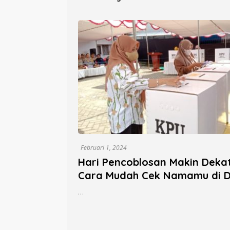
Parepare
Sanitar
Persen
Februari 1, 2024
Hari Pencoblosan Makin Dekat
Cara Mudah Cek Namamu di 
Lokasi TPS Pemilu 2024
…