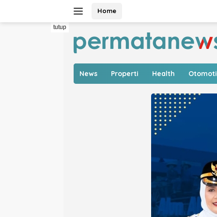
Langsung
Home
ke
konten
tutup
News
Properti
Health
Otomoti