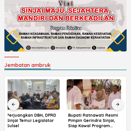
Jembatan ambruk
Bupati Ratnawati Resmi
Tingkatkan Kualitas
Pimpin Gerindra Sinjai,
Layanan, BRI Gelar
Siap Kawal Program
Apresiasi Nasabah
Prabowo
Pensiunan di Parepare