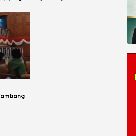
y Landfill Capai 93
2026
 Tambang