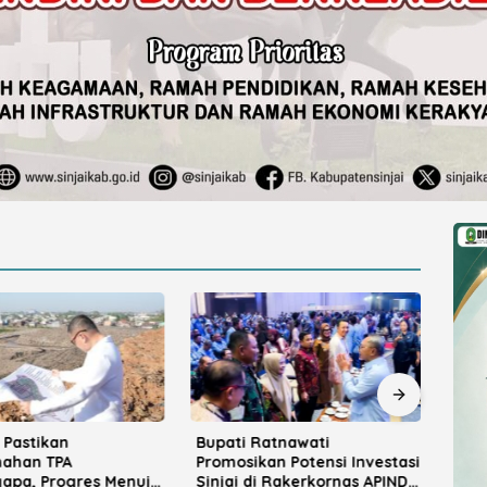
 Pastikan
Bupati Ratnawati
Kad
ahan TPA
Promosikan Potensi Investasi
Kiba
apa, Progres Menuju
Sinjai di Rakerkornas APINDO
Samb