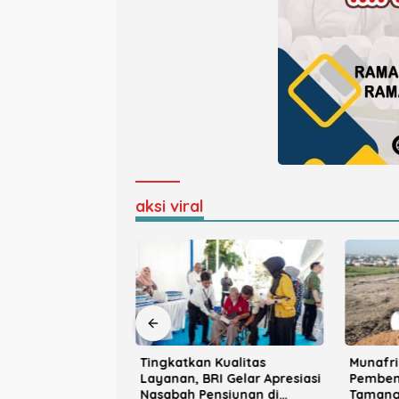
aksi viral
nawati Resmi
Tingkatkan Kualitas
Munafri
ndra Sinjai, Siap
Layanan, BRI Gelar Apresiasi
Pemben
gram Prabowo
Nasabah Pensiunan di
Tamang