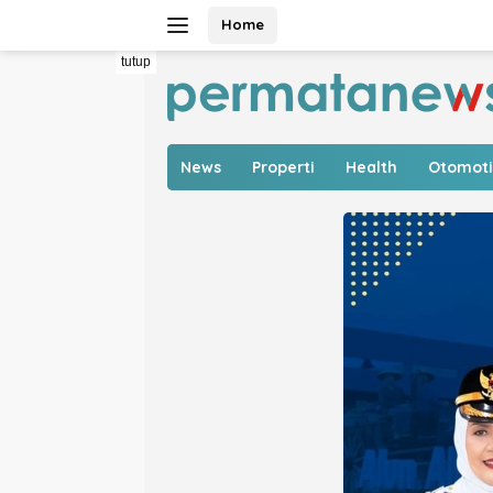
Langsung
Home
ke
konten
tutup
News
Properti
Health
Otomoti