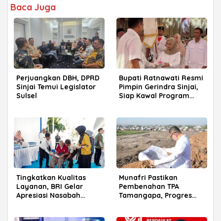
Baca Juga
Perjuangkan DBH, DPRD
Bupati Ratnawati Resmi
Sinjai Temui Legislator
Pimpin Gerindra Sinjai,
Sulsel
Siap Kawal Program
Prabowo
Tingkatkan Kualitas
Munafri Pastikan
Layanan, BRI Gelar
Pembenahan TPA
Apresiasi Nasabah
Tamangapa, Progres
Pensiunan di Parepare
Menuju Sanitary Landfill
Capai 93 Persen