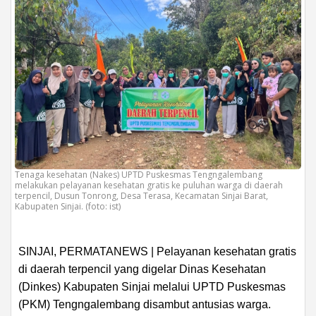
Tenaga kesehatan (Nakes) UPTD Puskesmas Tengngalembang
melakukan pelayanan kesehatan gratis ke puluhan warga di daerah
terpencil, Dusun Tonrong, Desa Terasa, Kecamatan Sinjai Barat,
Kabupaten Sinjai. (foto: ist)
SINJAI, PERMATANEWS | Pelayanan kesehatan gratis
di daerah terpencil yang digelar Dinas Kesehatan
(Dinkes) Kabupaten Sinjai melalui UPTD Puskesmas
(PKM) Tengngalembang disambut antusias warga.