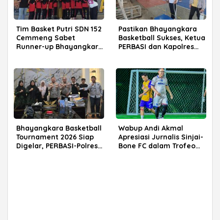
Tim Basket Putri SDN 152
Pastikan Bhayangkara
Cemmeng Sabet
Basketball Sukses, Ketua
Runner-up Bhayangkara
PERBASI dan Kapolres
Cup 2026
Sinjai Tinjau Venue
Bhayangkara Basketball
Wabup Andi Akmal
Tournament 2026 Siap
Apresiasi Jurnalis Sinjai-
Digelar, PERBASI-Polres
Bone FC dalam Trofeo
Sinjai Bersinergi Cetak
Mini Soccer Jelang
Atlet Muda
Porprov 2026