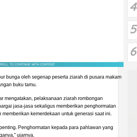
4
5
6
ROLL TO CONTINUE WITH CONTENT
ur bunga oleh segenap peserta ziarah di pusara makam
angan buku tamu.
har mengatakan, pelaksanaan ziarah rombongan
rgai jasa-jasa sekaligus memberikan penghormatan
 memberikan kemerdekaan untuk generasi saat ini.
at penting. Penghormatan kepada para pahlawan yang
ganya,” ujarnya.