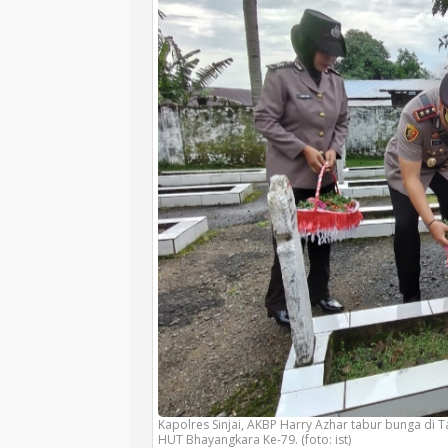
Kapolres Sinjai, AKBP Harry Azhar tabur bunga 
HUT Bhayangkara Ke-79. (foto: ist)