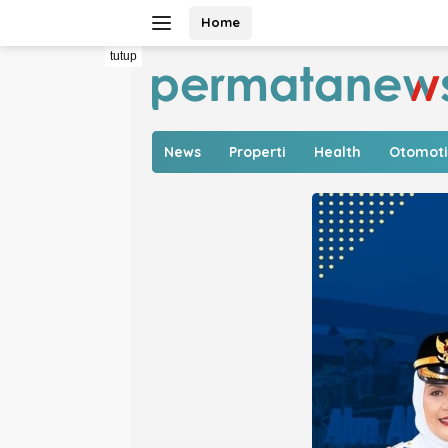
Langsung
Home
ke
konten
tutup
News
Properti
Health
Otomoti