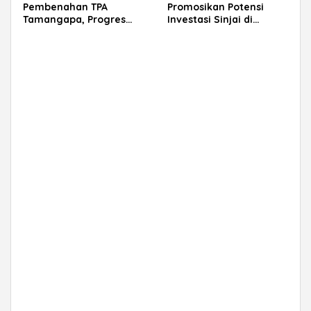
Pembenahan TPA
Promosikan Potensi
Tamangapa, Progres
Investasi Sinjai di
Menuju Sanitary Landfill
Rakerkornas APINDO
Capai 93 Persen
2026