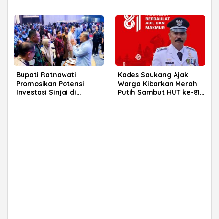
Pensiunan di Parepare
Menuju Sanitary Landfill
Capai 93 Persen
Bupati Ratnawati
Kades Saukang Ajak
Promosikan Potensi
Warga Kibarkan Merah
Investasi Sinjai di
Putih Sambut HUT ke-81
Rakerkornas APINDO
RI
2026