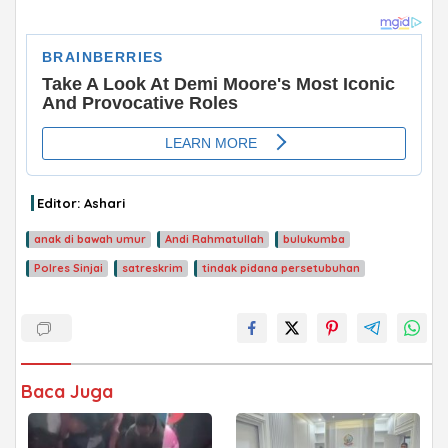
ADVERTISEMENT
Editor: Ashari
anak di bawah umur
Andi Rahmatullah
bulukumba
Polres Sinjai
satreskrim
tindak pidana persetubuhan
Baca Juga