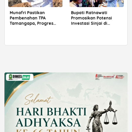
Munafri Pastikan
Bupati Ratnawati
Pembenahan TPA
Promosikan Potensi
Tamangapa, Progres
Investasi Sinjai di
Menuju Sanitary Landfill
Rakerkornas APINDO
Capai 93 Persen
2026