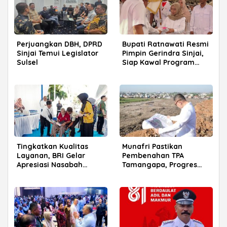
Perjuangkan DBH, DPRD
Bupati Ratnawati Resmi
Sinjai Temui Legislator
Pimpin Gerindra Sinjai,
Sulsel
Siap Kawal Program
Prabowo
Tingkatkan Kualitas
Munafri Pastikan
Layanan, BRI Gelar
Pembenahan TPA
Apresiasi Nasabah
Tamangapa, Progres
Pensiunan di Parepare
Menuju Sanitary Landfill
Capai 93 Persen