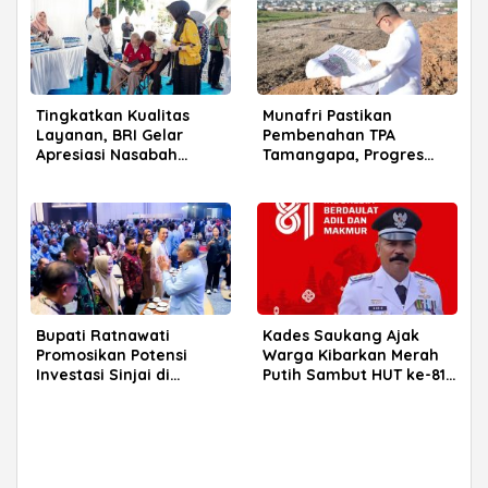
Tingkatkan Kualitas
Munafri Pastikan
Layanan, BRI Gelar
Pembenahan TPA
Apresiasi Nasabah
Tamangapa, Progres
Pensiunan di Parepare
Menuju Sanitary Landfill
Capai 93 Persen
Bupati Ratnawati
Kades Saukang Ajak
Promosikan Potensi
Warga Kibarkan Merah
Investasi Sinjai di
Putih Sambut HUT ke-81
Rakerkornas APINDO
RI
2026