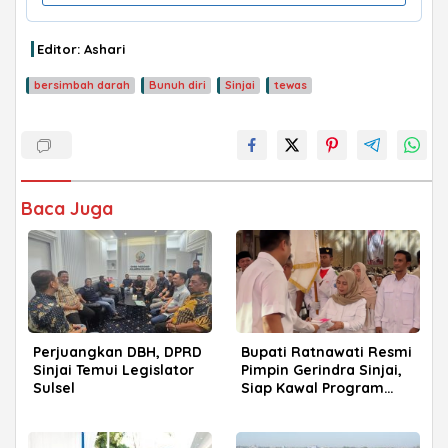
Editor: Ashari
bersimbah darah
Bunuh diri
Sinjai
tewas
Baca Juga
ADVERTISEMENT
Perjuangkan DBH, DPRD
Bupati Ratnawati Resmi
Sinjai Temui Legislator
Pimpin Gerindra Sinjai,
Sulsel
Siap Kawal Program
Prabowo