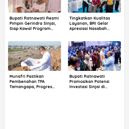
Bupati Ratnawati Resmi
Tingkatkan Kualitas
Pimpin Gerindra Sinjai,
Layanan, BRI Gelar
Siap Kawal Program
Apresiasi Nasabah
Prabowo
Pensiunan di Parepare
Munafri Pastikan
Bupati Ratnawati
Pembenahan TPA
Promosikan Potensi
Tamangapa, Progres
Investasi Sinjai di
Menuju Sanitary Landfill
Rakerkornas APINDO
Capai 93 Persen
2026