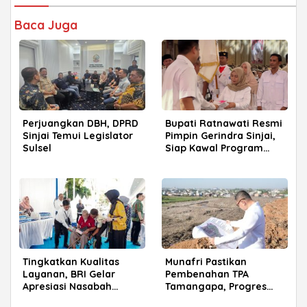
Baca Juga
Perjuangkan DBH, DPRD
Bupati Ratnawati Resmi
Sinjai Temui Legislator
Pimpin Gerindra Sinjai,
Sulsel
Siap Kawal Program
Prabowo
Tingkatkan Kualitas
Munafri Pastikan
Layanan, BRI Gelar
Pembenahan TPA
Apresiasi Nasabah
Tamangapa, Progres
Pensiunan di Parepare
Menuju Sanitary Landfill