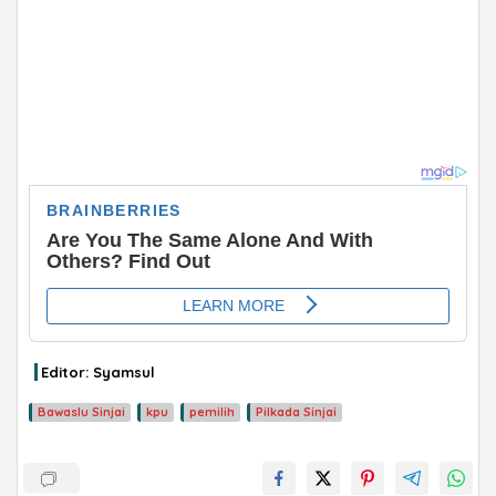
Editor: Syamsul
Bawaslu Sinjai
kpu
pemilih
Pilkada Sinjai