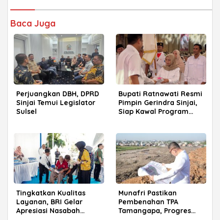
Baca Juga
ADVERTISEMENT
Perjuangkan DBH, DPRD
Bupati Ratnawati Resmi
Sinjai Temui Legislator
Pimpin Gerindra Sinjai,
Sulsel
Siap Kawal Program
Prabowo
Tingkatkan Kualitas
Munafri Pastikan
Layanan, BRI Gelar
Pembenahan TPA
Apresiasi Nasabah
Tamangapa, Progres
Pensiunan di Parepare
Menuju Sanitary Landfill