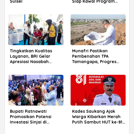
Sulsel
Siap Kawal Program
Prabowo
Tingkatkan Kualitas
Munafri Pastikan
Layanan, BRI Gelar
Pembenahan TPA
Apresiasi Nasabah
Tamangapa, Progres
Pensiunan di Parepare
Menuju Sanitary Landfill
Capai 93 Persen
Bupati Ratnawati
Kades Saukang Ajak
Promosikan Potensi
Warga Kibarkan Merah
Investasi Sinjai di
Putih Sambut HUT ke-81
Rakerkornas APINDO
RI
2026