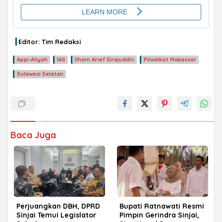
ADVERTISEMENT
Editor: Tim Redaksi
Appi-Aliyah
IAS
Ilham Arief Sirajuddin
Pilwalkot Makassar
Sulawesi Selatan
Baca Juga
Perjuangkan DBH, DPRD
Bupati Ratnawati Resmi
Sinjai Temui Legislator
Pimpin Gerindra Sinjai,