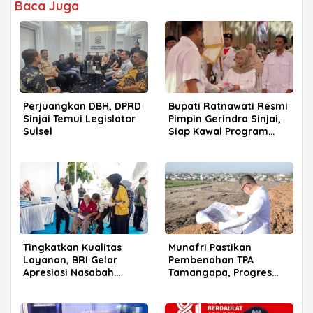
Baca Juga
Perjuangkan DBH, DPRD
Bupati Ratnawati Resmi
Sinjai Temui Legislator
Pimpin Gerindra Sinjai,
Sulsel
Siap Kawal Program
Prabowo
Tingkatkan Kualitas
Munafri Pastikan
Layanan, BRI Gelar
Pembenahan TPA
Apresiasi Nasabah
Tamangapa, Progres
Pensiunan di Parepare
Menuju Sanitary Landfill
Capai 93 Persen