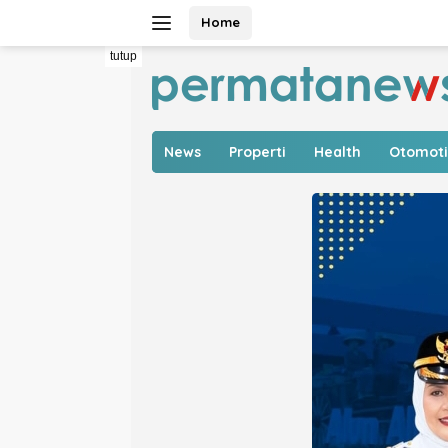
Langsung
Home
ke
konten
tutup
News
Properti
Health
Otomoti