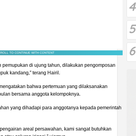
4
5
6
ROLL TO CONTINUE WITH CONTENT
 pemupukan di ujung tahun, dilakukan pengomposan
uk kandang,” terang Hairil.
 mengatakan bahwa pertemuan yang dilaksanakan
 bulan bersama anggota kelompoknya.
han yang dihadapi para anggotanya kepada pemerintah
engairan areal persawahan, kami sangat butuhkan