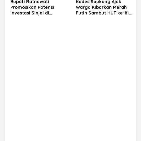
Bupati Ratnawati
Kades Saukang Ajak
Promosikan Potensi
Warga Kibarkan Merah
Investasi Sinjai di
Putih Sambut HUT ke-81
Rakerkornas APINDO
RI
2026