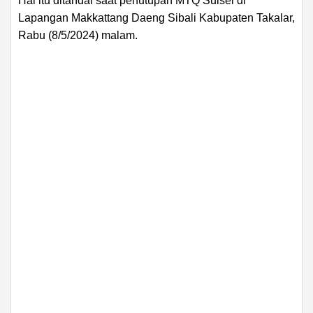
Hal itu ditandai saat penutupan MTQ Sulsel di
Lapangan Makkattang Daeng Sibali Kabupaten Takalar,
Rabu (8/5/2024) malam.