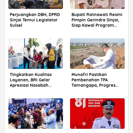
Perjuangkan DBH, DPRD
Bupati Ratnawati Resmi
Sinjai Temui Legislator
Pimpin Gerindra Sinjai,
Sulsel
Siap Kawal Program
Prabowo
Tingkatkan Kualitas
Munafri Pastikan
Layanan, BRI Gelar
Pembenahan TPA
Apresiasi Nasabah
Tamangapa, Progres
Pensiunan di Parepare
Menuju Sanitary Landfill
Capai 93 Persen