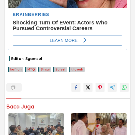
Editor: Syamsul
kafilah
MTQ
Sinjai
Sulsel
tilawah
Baca Juga