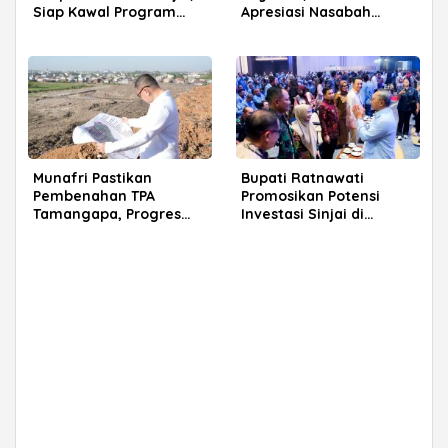
Siap Kawal Program
Apresiasi Nasabah
Prabowo
Pensiunan di Parepare
Munafri Pastikan
Bupati Ratnawati
Pembenahan TPA
Promosikan Potensi
Tamangapa, Progres
Investasi Sinjai di
Menuju Sanitary Landfill
Rakerkornas APINDO
Capai 93 Persen
2026