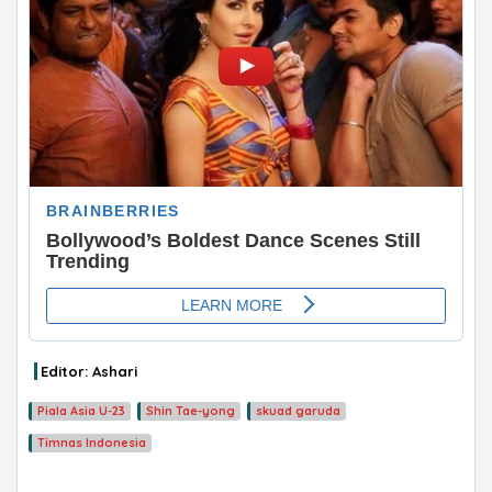
Editor: Ashari
Piala Asia U-23
Shin Tae-yong
skuad garuda
Timnas Indonesia