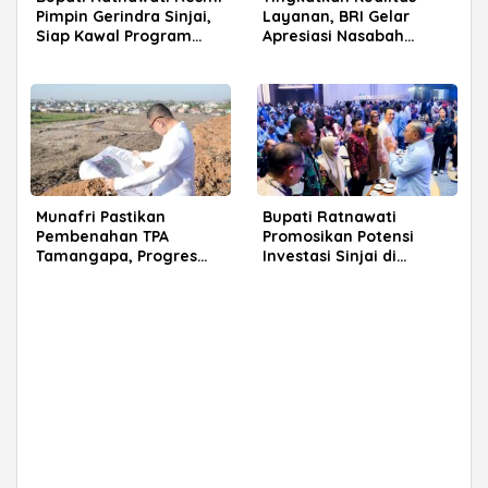
Pimpin Gerindra Sinjai,
Layanan, BRI Gelar
Siap Kawal Program
Apresiasi Nasabah
Prabowo
Pensiunan di Parepare
Munafri Pastikan
Bupati Ratnawati
Pembenahan TPA
Promosikan Potensi
Tamangapa, Progres
Investasi Sinjai di
Menuju Sanitary Landfill
Rakerkornas APINDO
Capai 93 Persen
2026