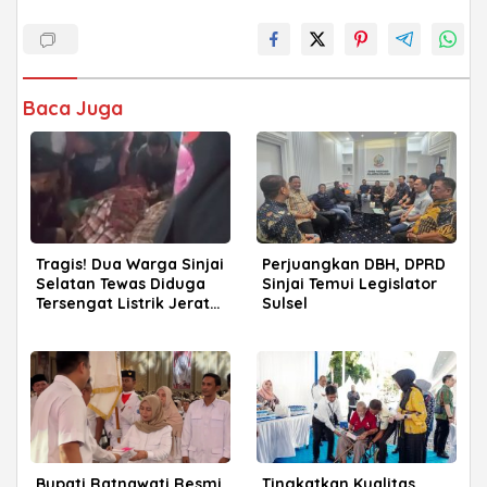
Baca Juga
Tragis! Dua Warga Sinjai
Perjuangkan DBH, DPRD
Selatan Tewas Diduga
Sinjai Temui Legislator
Tersengat Listrik Jerat
Sulsel
Babi
Bupati Ratnawati Resmi
Tingkatkan Kualitas