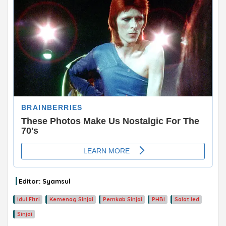
ADVERTISEMENT
Editor: Syamsul
Idul Fitri
Kemenag Sinjai
Pemkab Sinjai
PHBI
Salat Ied
Sinjai