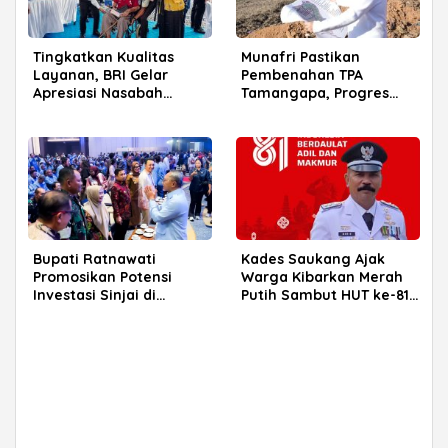
Tingkatkan Kualitas
Munafri Pastikan
Layanan, BRI Gelar
Pembenahan TPA
Apresiasi Nasabah
Tamangapa, Progres
Pensiunan di Parepare
Menuju Sanitary Landfill
Capai 93 Persen
Bupati Ratnawati
Kades Saukang Ajak
Promosikan Potensi
Warga Kibarkan Merah
Investasi Sinjai di
Putih Sambut HUT ke-81
Rakerkornas APINDO
RI
2026