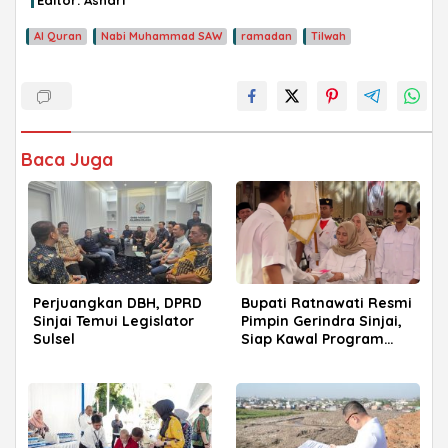
Editor: Ashari
Al Quran
Nabi Muhammad SAW
ramadan
Tilwah
Baca Juga
Perjuangkan DBH, DPRD
Bupati Ratnawati Resmi
Sinjai Temui Legislator
Pimpin Gerindra Sinjai,
Sulsel
Siap Kawal Program
Prabowo