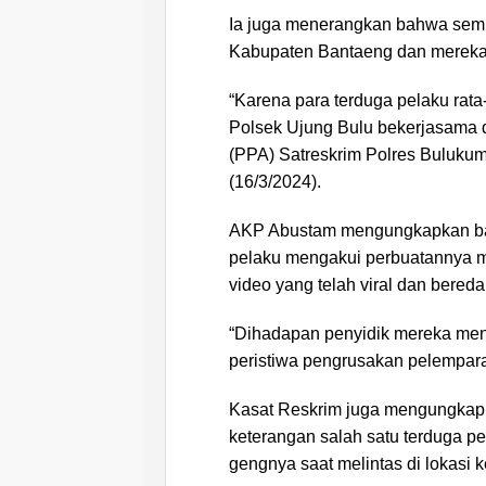
Ia juga menerangkan bahwa semu
Kabupaten Bantaeng dan mereka r
“Karena para terduga pelaku rata
Polsek Ujung Bulu bekerjasama
(PPA) Satreskrim Polres Bulukum
(16/3/2024).
AKP Abustam mengungkapkan bahw
pelaku mengakui perbuatannya 
video yang telah viral dan beredar
“Dihadapan penyidik mereka men
peristiwa pengrusakan pelempara
Kasat Reskrim juga mengungkap m
keterangan salah satu terduga 
gengnya saat melintas di lokasi k