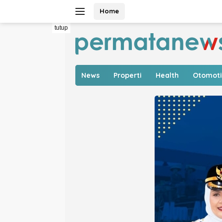
Langsung
Home
ke
konten
tutup
News
Properti
Health
Otomoti