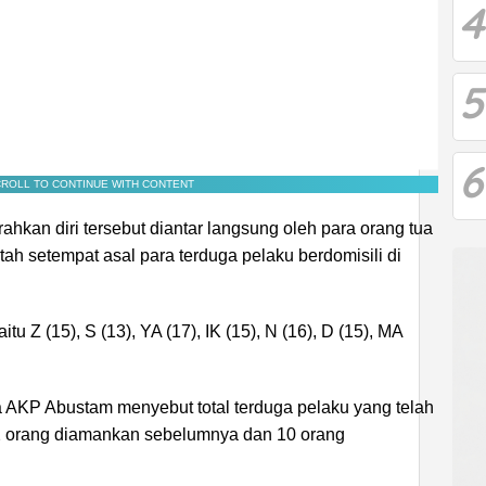
4
5
6
ROLL TO CONTINUE WITH CONTENT
hkan diri tersebut diantar langsung oleh para orang tua
h setempat asal para terduga pelaku berdomisili di
u Z (15), S (13), YA (17), IK (15), N (16), D (15), MA
 AKP Abustam menyebut total terduga pelaku yang telah
2 orang diamankan sebelumnya dan 10 orang