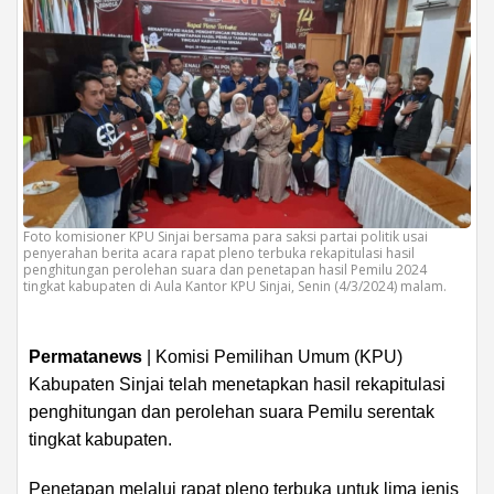
Foto komisioner KPU Sinjai bersama para saksi partai politik usai
penyerahan berita acara rapat pleno terbuka rekapitulasi hasil
penghitungan perolehan suara dan penetapan hasil Pemilu 2024
tingkat kabupaten di Aula Kantor KPU Sinjai, Senin (4/3/2024) malam.
Permatanews
| Komisi Pemilihan Umum (KPU)
Kabupaten Sinjai telah menetapkan hasil rekapitulasi
penghitungan dan perolehan suara Pemilu serentak
tingkat kabupaten.
Penetapan melalui rapat pleno terbuka untuk lima jenis