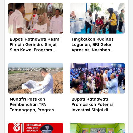
Bupati Ratnawati Resmi
Tingkatkan Kualitas
Pimpin Gerindra Sinjai,
Layanan, BRI Gelar
Siap Kawal Program
Apresiasi Nasabah
Prabowo
Pensiunan di Parepare
Munafri Pastikan
Bupati Ratnawati
Pembenahan TPA
Promosikan Potensi
Tamangapa, Progres
Investasi Sinjai di
Menuju Sanitary Landfill
Rakerkornas APINDO
Capai 93 Persen
2026