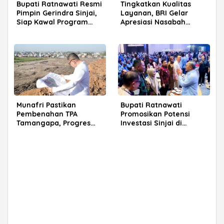
Bupati Ratnawati Resmi
Tingkatkan Kualitas
Pimpin Gerindra Sinjai,
Layanan, BRI Gelar
Siap Kawal Program
Apresiasi Nasabah
Prabowo
Pensiunan di Parepare
Munafri Pastikan
Bupati Ratnawati
Pembenahan TPA
Promosikan Potensi
Tamangapa, Progres
Investasi Sinjai di
Menuju Sanitary Landfill
Rakerkornas APINDO
Capai 93 Persen
2026