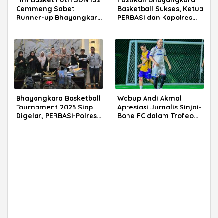
Cemmeng Sabet
Basketball Sukses, Ketua
Runner-up Bhayangkara
PERBASI dan Kapolres
Cup 2026
Sinjai Tinjau Venue
Bhayangkara Basketball
Wabup Andi Akmal
Tournament 2026 Siap
Apresiasi Jurnalis Sinjai-
Digelar, PERBASI-Polres
Bone FC dalam Trofeo
Sinjai Bersinergi Cetak
Mini Soccer Jelang
Atlet Muda
Porprov 2026