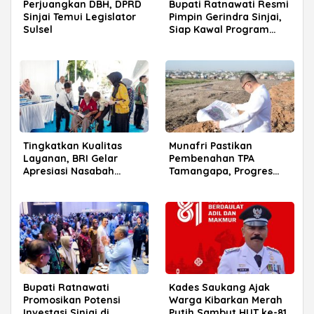
Perjuangkan DBH, DPRD
Bupati Ratnawati Resmi
Sinjai Temui Legislator
Pimpin Gerindra Sinjai,
Sulsel
Siap Kawal Program
Prabowo
Tingkatkan Kualitas
Munafri Pastikan
Layanan, BRI Gelar
Pembenahan TPA
Apresiasi Nasabah
Tamangapa, Progres
Pensiunan di Parepare
Menuju Sanitary Landfill
Capai 93 Persen
Bupati Ratnawati
Kades Saukang Ajak
Promosikan Potensi
Warga Kibarkan Merah
Investasi Sinjai di
Putih Sambut HUT ke-81