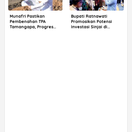
Munafri Pastikan
Bupati Ratnawati
Pembenahan TPA
Promosikan Potensi
Tamangapa, Progres
Investasi Sinjai di
Menuju Sanitary Landfill
Rakerkornas APINDO
Capai 93 Persen
2026