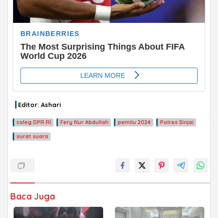
Editor: Ashari
caleg DPR RI
Fery Nur Abdullah
pemilu 2024
Polres Sinjai
surat suara
ADVERTISEMENT
Baca Juga